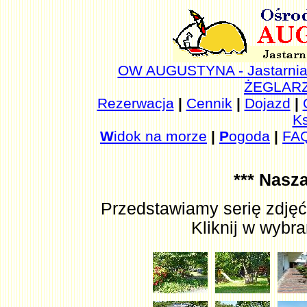
OW AUGUSTYNA - Jastarni
ŻEGLARZ 
Rezerwacja
|
Cennik
|
Dojazd
|
Ks
W
idok na morze
|
P
ogoda
|
FA
*** Nasza
Przedstawiamy serię zdję
Kliknij w wybr