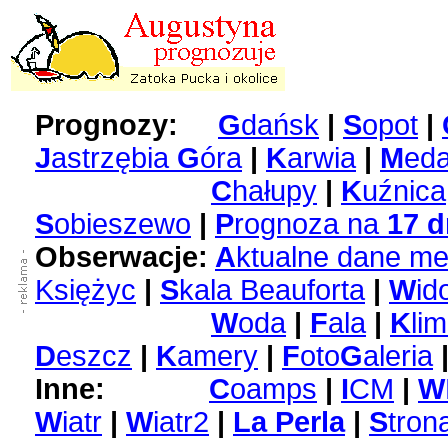
Prognozy:
G
dańsk
|
S
opot
|
J
astrzębia
G
óra
|
K
arwia
|
M
ed
C
hałupy
|
K
uźnica
S
obieszewo
|
P
rognoza na
17 d
Obserwacje:
A
ktualne dane me
Księżyc
|
S
kala Beauforta
|
W
id
W
oda
|
F
ala
|
K
lim
D
eszcz
|
K
amery
|
F
oto
G
aleria
Inne:
C
oamps
|
I
CM
|
W
W
iatr
|
W
iatr2
|
La Perla
|
S
tron