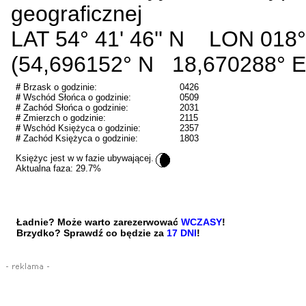
geograficznej
LAT 54° 41' 46'' N LON 018°
(54,696152° N 18,670288° E
#
Brzask o godzinie:
0426
#
Wschód Słońca o godzinie:
0509
#
Zachód Słońca o godzinie:
2031
#
Zmierzch o godzinie:
2115
#
Wschód Księżyca o godzinie:
2357
#
Zachód Księżyca o godzinie:
1803
Księżyc jest w
w fazie ubywającej.
Aktualna faza: 29.7%
Ładnie? Może warto zarezerwować
WCZASY
!
Brzydko? Sprawdź co będzie za
17 DNI
!