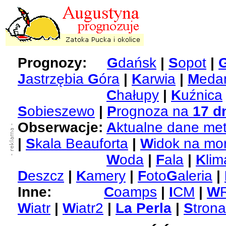
Prognozy:
G
dańsk
|
S
opot
|
J
astrzębia
G
óra
|
K
arwia
|
M
eda
C
hałupy
|
K
uźnica
S
obieszewo
|
P
rognoza na
17 d
Obserwacje:
A
ktualne dane me
|
S
kala Beauforta
|
W
idok na mo
W
oda
|
F
ala
|
K
lim
D
eszcz
|
K
amery
|
F
oto
G
aleria
|
Inne:
C
oamps
|
I
CM
|
W
W
iatr
|
W
iatr2
|
La Perla
|
S
tron